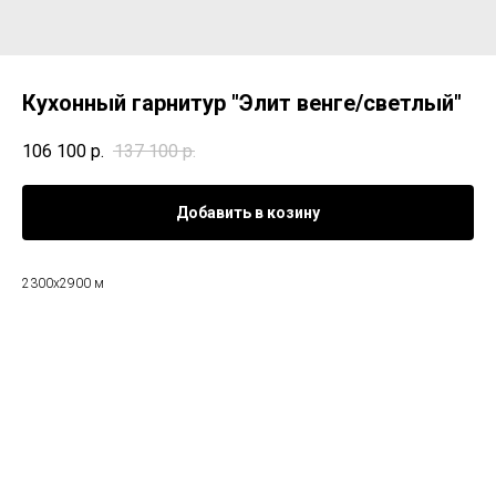
Кухонный гарнитур "Элит венге/светлый"
106 100
р.
137 100
р.
Добавить в козину
2300х2900 м