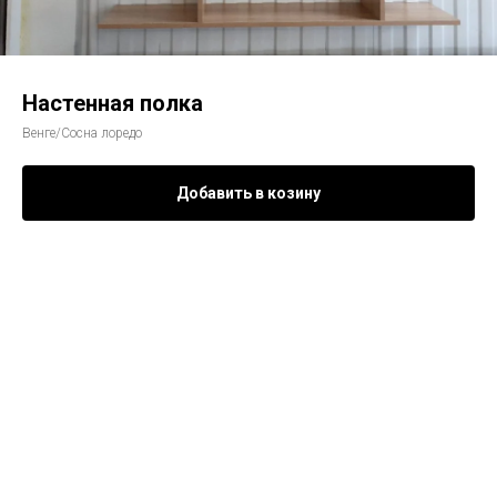
Настенная полка
Венге/Сосна лоредо
Добавить в козину