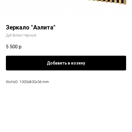
Зеркало "Аэлита"
Дуб Вотан/Черный
5 500
р.
Добавить в козину
WxHxD: 1000x800x36 mm