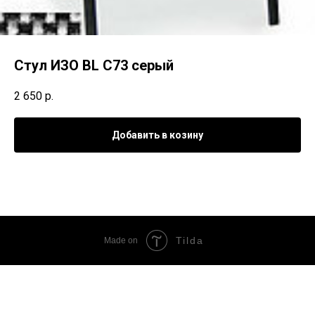
Стул ИЗО ВL С73 серый
2 650
р.
Добавить в козину
Tilda
Made on