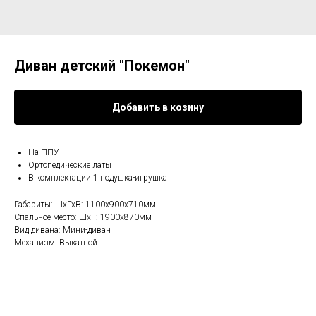
Диван детский "Покемон"
Добавить в козину
На ППУ
Ортопедические латы
В комплектации 1 подушка-игрушка
Габариты: ШхГхВ: 1100х900х710мм
Спальное место: ШхГ: 1900х870мм
Вид дивана: Мини-диван
Механизм: Выкатной