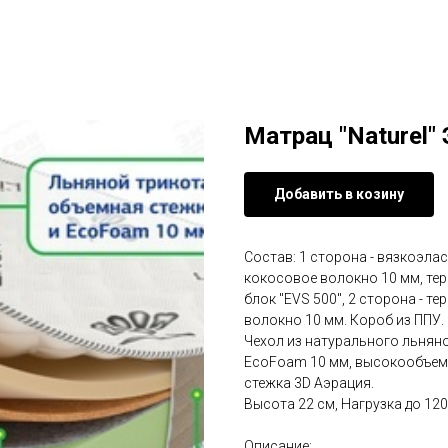
Матрац "Naturel"
Добавить в козину
Состав: 1 сторона - вязкоэла
кокосовое волокно 10 мм, те
блок "EVS 500", 2 сторона - 
волокно 10 мм. Короб из ППУ.
Чехол из натурального льняног
EcoFoam 10 мм, высокообъемн
стежка 3D Аэрация.
Высота 22 см, Нагрузка до 120 
Описание: