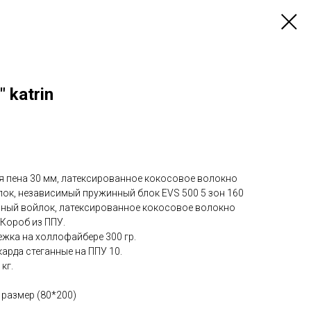
 katrin
я пена 30 мм, латексированное кокосовое волокно
лок, независимый пружинный блок EVS 500 5 зон 160
енный войлок, латексированное кокосовое волокно
 Короб из ППУ.
ежка на холлофайбере 300 гр.
арда стеганные на ППУ 10.
кг.
 размер (80*200)