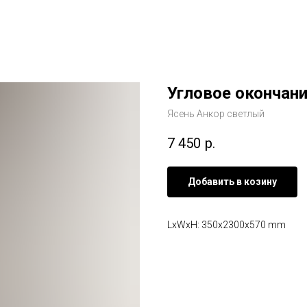
Угловое окончани
Ясень Анкор светлый
7 450
р.
Добавить в козину
LxWxH: 350x2300x570 mm