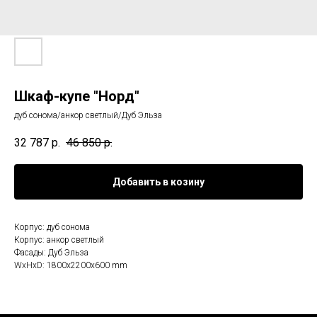
Шкаф-купе "Норд"
дуб сонома/анкор светлый/Дуб Эльза
32 787
р.
46 850
р.
Добавить в козину
Корпус: дуб сонома
Корпус: анкор светлый
Фасады: Дуб Эльза
WxHxD: 1800x2200x600 mm