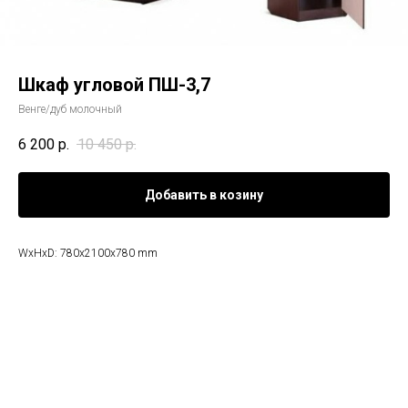
Шкаф угловой ПШ-3,7
Венге/дуб молочный
6 200
р.
10 450
р.
Добавить в козину
WxHxD: 780x2100x780 mm