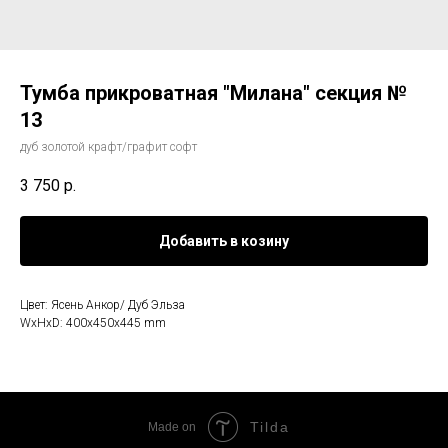
Тумба прикроватная "Милана" секция №
13
дуб золотой крафт/графит софт
3 750
р.
Добавить в козину
Цвет: Ясень Анкор/ Дуб Эльза
WxHxD: 400x450x445 mm
Tilda
Made on