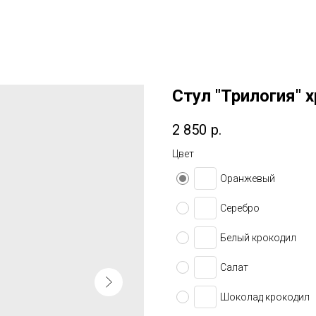
Стул "Трилогия"
2 850
р.
Цвет
Оранжевый
Серебро
Белый крокодил
Салат
Шоколад крокодил