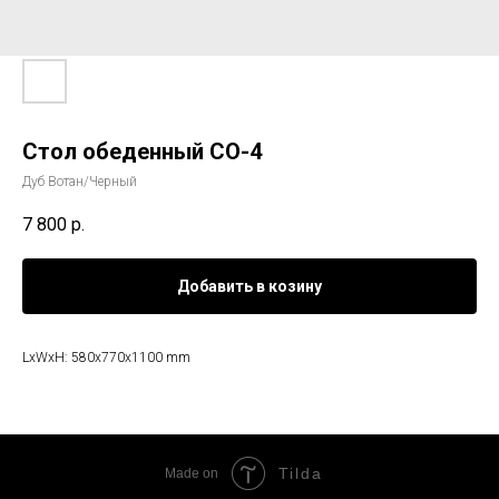
Стол обеденный СО-4
Дуб Вотан/Черный
7 800
р.
Добавить в козину
LxWxH: 580x770x1100 mm
Tilda
Made on