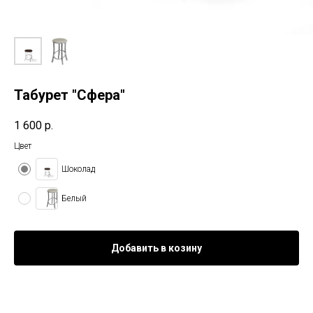
Табурет "Сфера"
1 600
р.
Цвет
Шоколад
Белый
Добавить в козину