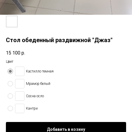
Стол обеденный раздвижной "Джаз"
15 100
р.
Цвет
Кастилло темная
Мрамор белый
Сосна осло
Кантри
Добавить в козину