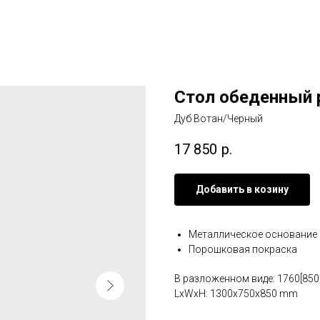
Стол обеденный 
Дуб Вотан/Черный
17 850
р.
Добавить в козину
Металлическое основание
Порошковая покраска
В разложенном виде: 1760[850
LxWxH: 1300x750x850 mm