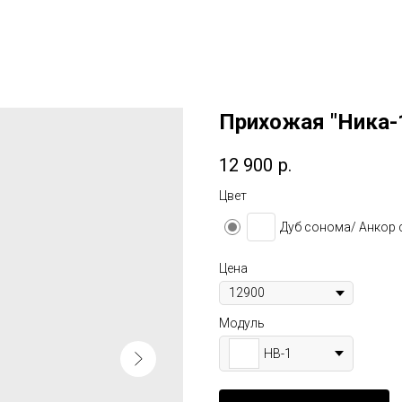
Прихожая "Ника-1
12 900
р.
Цвет
Дуб сонома/ Анкор 
Цена
Модуль
НВ-1