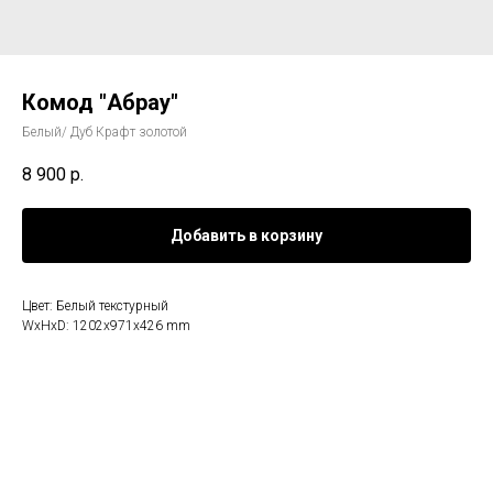
Комод "Абрау"
Белый/ Дуб Крафт золотой
8 900
р.
Добавить в корзину
Цвет: Белый текстурный
WxHxD: 1202x971x426 mm